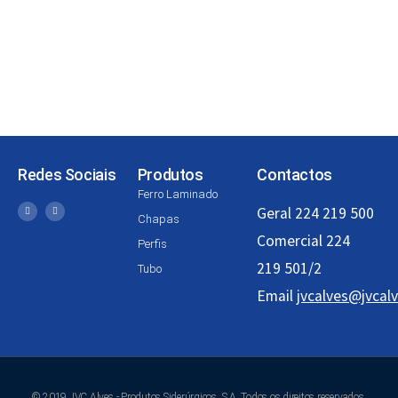
Redes Sociais
Produtos
Contactos
Ferro Laminado
Geral 224 219 500
Chapas
Comercial 224
Perfis
219 501/2
Tubo
Email
jvcalves@jvcalv
© 2019 JVC Alves - Produtos Siderúrgicos, S.A. Todos os direitos reservados.